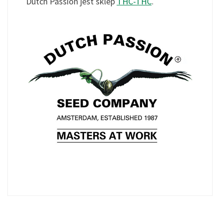
Dutch Passion jest sklep
THC-THC
.